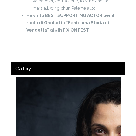
voice over, equitazione, kick boxing, arti
marziali, wing chun
Patente auto
Ha vinto BEST SUPPORTING ACTOR
per il
ruolo di Gholad in “Fenix: una Storia di
Vendetta” al 5th FIXION FEST
Gallery